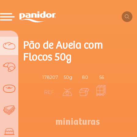
Pão de Aveia com
Flocos 50g
178207
50g
80
56
REF.
miniaturas