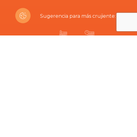
Sugerencia para más crujiente:
200ºC
8-12 min
¿Estás interesado en este producto?
Productos Relacionados
Lo difícil es elegir…