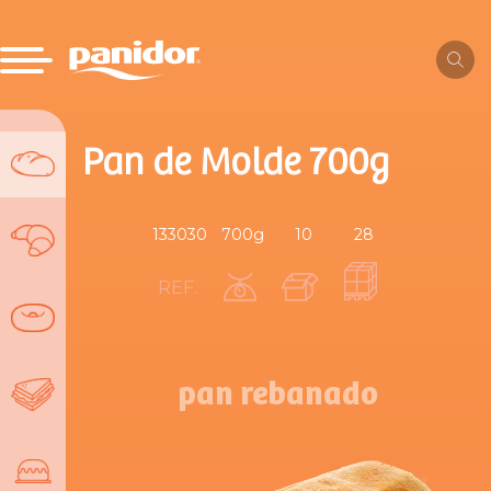
Pan de Molde 700g
133030
700g
10
28
REF.
pan rebanado