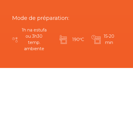
Mode de préparation:
1h na estufa
ou 3h30
15-20
190ºC
temp.
min
ambiente
Êtes-vous intéressé par ce produit?