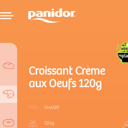
Croissant Crème
aux Oeufs 120g
REF.
144020
120g