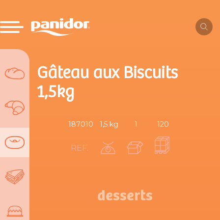
Gâteau aux Biscuits
1,5kg
187010
1,5 kg
1
120
REF.
desserts