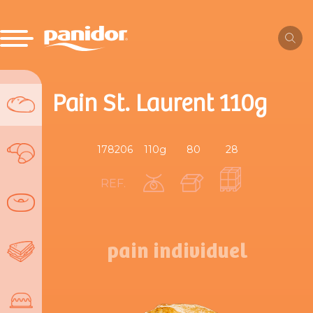
Pain St. Laurent 110g
178206
110g
80
28
REF.
pain individuel