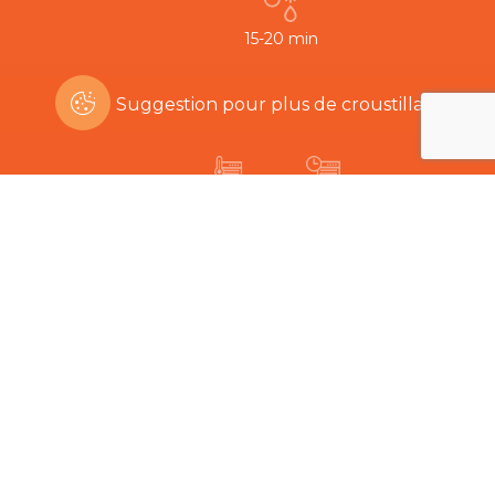
15-20 min
Suggestion pour plus de croustillant:
200ºC
8-12 min
Êtes-vous intéressé par ce produit?
Produits connexes
Le plus dur est de choisir…