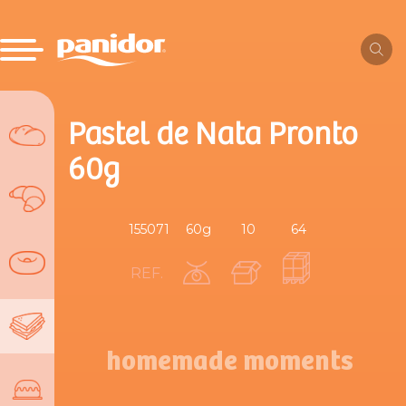
Pastel de Nata Pronto
60g
155071
60g
10
64
REF.
homemade moments